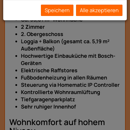
Highlights der Wohnung
Speichern
Alle akzeptieren
Ca. 53,01 m² Wohnfläche
2 Zimmer
2. Obergeschoss
Loggia + Balkon (gesamt ca. 5,19 m²
Außenfläche)
Hochwertige Einbauküche mit Bosch-
Geräten
Elektrische Raffstores
Fußbodenheizung in allen Räumen
Steuerung via Homematic IP Controller
Kontrollierte Wohnraumlüftung
Tiefgaragenparkplatz
Sehr ruhiger Innenhof
Wohnkomfort auf hohem