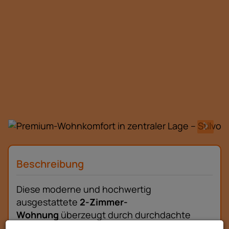
Beschreibung
Diese moderne und hochwertig
ausgestattete
2-Zimmer-
Wohnung
überzeugt durch durchdachte
Raumaufteilung, energieeffiziente Bauweise