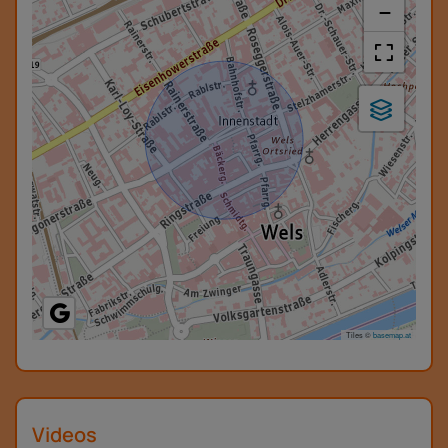
−
Tiles ©
basemap.at
Videos