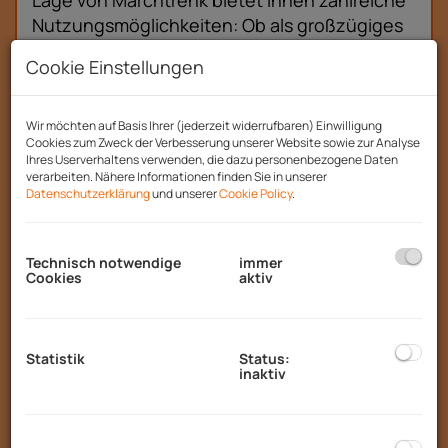
Lage von Marchtrenk bietet Ihnen zahlreiche
Nutzungsmöglichkeiten: Ob als großzügiges
Einfamilienhaus, als Mehrgenerationenlösung
Cookie Einstellungen
oder als attraktives Zweifamilienhaus mit
zusätzlichem Mietertrag – hier verbinden sich
Wohnkomfort und Investment ideal.
Wir möchten auf Basis Ihrer (jederzeit widerrufbaren) Einwilligung
Cookies zum Zweck der Verbesserung unserer Website sowie zur Analyse
Ihres Userverhaltens verwenden, die dazu personenbezogene Daten
Erdgeschoss:
verarbeiten. Nähere Informationen finden Sie in unserer
Datenschutzerklärung
und unserer
Cookie Policy
.
Die Erdgeschosswohnung hat ca. 100,50 m2
und überzeugt durch eine durchdachte
Raumaufteilung und hochwertige
Technisch notwendige
immer
Cookies
aktiv
Ausstattung:
Großzügiger, offener Wohn- und
Essbereich mit direktem Zugang zur
Statistik
Status:
inaktiv
Terrasse
Hochwertige DAN-Einbauküche
Terrasse mit
Whirlpool (im Kaufpreis