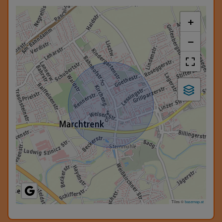
+
−
Tiles ©
basemap.at