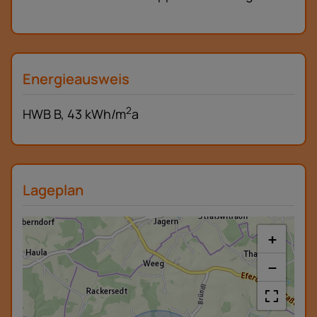
Energieausweis
2
HWB
B, 43 kWh/m
a
Lageplan
+
−