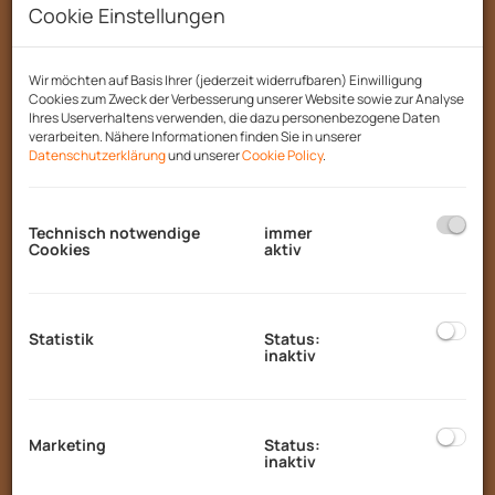
Cookie Einstellungen
Natur 🌄 zu genießen, während Sie mit
Freunden oder Familie eine Tasse Kaffee ☕️
genießen.
Wir möchten auf Basis Ihrer (jederzeit widerrufbaren) Einwilligung
Cookies zum Zweck der Verbesserung unserer Website sowie zur Analyse
Die Wohnung ist nicht nur schön, sondern
Ihres Userverhaltens verwenden, die dazu personenbezogene Daten
verarbeiten. Nähere Informationen finden Sie in unserer
auch funktional – eine
Garage
🚗 sorgt für
Datenschutzerklärung
und unserer
Cookie Policy
.
den sicheren Stellplatz Ihres Fahrzeugs und
bietet zusätzlichen Stauraum.
Technisch notwendige
immer
Cookies
aktiv
Moderne Ausstattung
lässt keine Wünsche
offen:
Statistik
Status:
Fußbodenheizung
für wohlige Wärme 🌡️
inaktiv
und ein angenehmes Wohnklima 🏡
Luftwärmepumpe
und
Solarenergie
🌞
Marketing
Status:
für nachhaltiges Wohnen und einen
inaktiv
aktiven Beitrag zum Umweltschutz 🌍