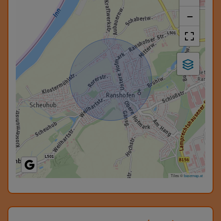
−
Tiles ©
basemap.at