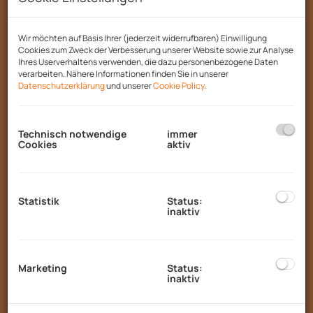
Diese charmante Etagenwohnung begeistert
durch ihre ideale Lage in
5282 Ranshofen
,
Wir möchten auf Basis Ihrer (jederzeit widerrufbaren) Einwilligung
nur einen Katzensprung von
Braunau am Inn
Cookies zum Zweck der Verbesserung unserer Website sowie zur Analyse
entfernt. Die hervorragende Infrastruktur
Ihres Userverhaltens verwenden, die dazu personenbezogene Daten
verarbeiten. Nähere Informationen finden Sie in unserer
macht den Alltag besonders angenehm:
Datenschutzerklärung
und unserer
Cookie Policy
.
Schulen
,
Kindergärten
,
Supermärkte
,
Bäckereien
,
Banken
,
Geldautomaten
und die
Post
sind bequem und schnell erreichbar 🏫
Technisch notwendige
immer
Cookies
aktiv
🛒📮.
Der
durchdachte Grundriss
sorgt für eine
optimale Raumnutzung und eine
Statistik
Status:
harmonische Wohnatmosphäre. Große
inaktiv
Fenster durchfluten die Wohnung mit
Tageslicht und bieten einen wunderbaren
Blick auf die umliegende Natur 🌞🌿 – perfekt
Marketing
Status:
für alle, die ein helles und freundliches
inaktiv
Zuhause schätzen.