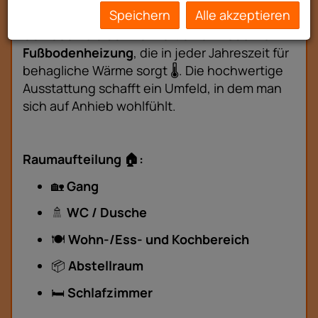
Ausstattung, die begeistert ✨
Speichern
Alle akzeptieren
Genießen Sie den Komfort einer
modernen
Fußbodenheizung
, die in jeder Jahreszeit für
behagliche Wärme sorgt 🌡️. Die hochwertige
Ausstattung schafft ein Umfeld, in dem man
sich auf Anhieb wohlfühlt.
Raumaufteilung 🏠:
🏡
Gang
🚿
WC / Dusche
🍽️
Wohn-/Ess- und Kochbereich
📦
Abstellraum
🛏️
Schlafzimmer