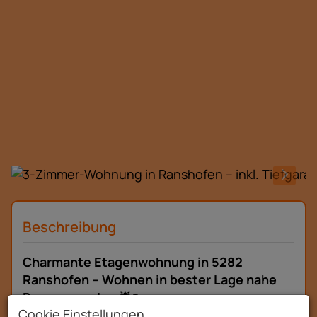
Beschreibung
Charmante Etagenwohnung in 5282
Ranshofen – Wohnen in bester Lage nahe
Braunau am Inn 🌟🏡
Cookie Einstellungen