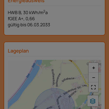
Energieausweis
2
HWB
B, 30 kWh/m
a
fGEE
A+, 0,66
gültig bis
06.03.2033
Lageplan
+
−