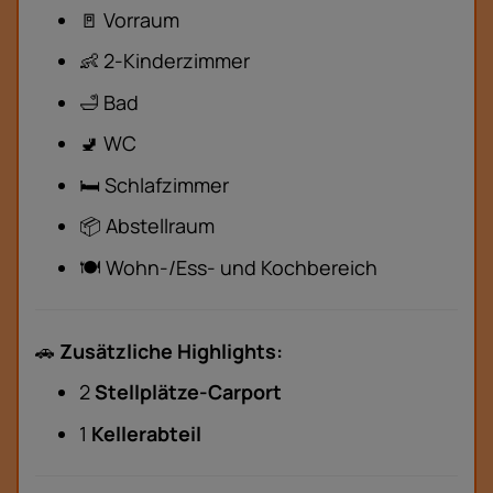
🚪 Vorraum
👶 2-Kinderzimmer
🛁 Bad
🚽 WC
🛏️ Schlafzimmer
📦 Abstellraum
🍽️ Wohn-/Ess- und Kochbereich
🚗
Zusätzliche Highlights:
2
Stellplätze-Carport
1
Kellerabteil