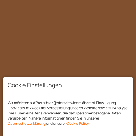
Cookie Einstellungen
Wir möchten auf Basis Ihrer (jederzeit widerrufbaren) Einwilligung
Beschreibung
Cookies zum Zweck der Verbesserung unserer Website sowie zur Analyse
Ihres Userverhaltens verwenden, die dazu personenbezogene Daten
verarbeiten. Nähere Informationen finden Sie in unserer
🏡
Moderne Wohnung in Mattighofen –
Datenschutzerklärung
und unserer
Cookie Policy
.
Perfekte Lage & Wohnqualität!