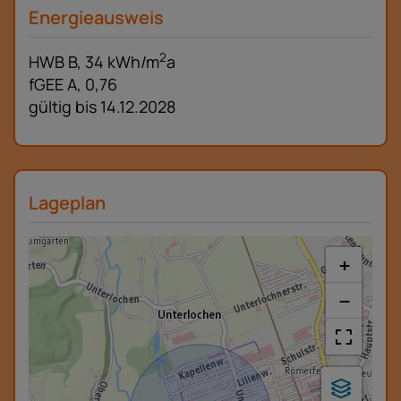
Energieausweis
2
HWB
B, 34 kWh/m
a
fGEE
A, 0,76
gültig bis
14.12.2028
Lageplan
+
−