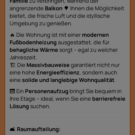
Familie
zu verbringen, während der
angrenzende
Balkon
🌳 Ihnen die Möglichkeit
bietet, die frische Luft und die idyllische
Umgebung zu genießen.
🔥 Die Wohnung ist mit einer
modernen
Fußbodenheizung
ausgestattet, die für
behagliche Wärme
sorgt – egal zu welcher
Jahreszeit.
🏗️ Die
Massivbauweise
garantiert nicht nur
eine hohe
Energieeffizienz
, sondern auch
eine
solide und langlebige Wohnqualität
.
🛗 Ein
Personenaufzug
bringt Sie bequem in
Ihre Etage – ideal, wenn Sie eine
barrierefreie
Lösung
suchen.
🛋️
Raumaufteilung: