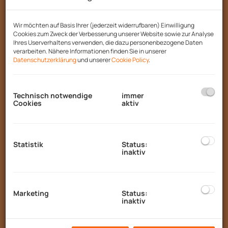
Verkehrsanbindung: Dank regelmäßiger
Busverbindungen 🚌 erreichen Sie Ihre Ziele
Wir möchten auf Basis Ihrer (jederzeit widerrufbaren) Einwilligung
schnell und unkompliziert. Alles für den
Cookies zum Zweck der Verbesserung unserer Website sowie zur Analyse
täglichen Bedarf befindet sich in
Ihres Userverhaltens verwenden, die dazu personenbezogene Daten
verarbeiten. Nähere Informationen finden Sie in unserer
unmittelbarer Nähe – ob Arzt 🩺, Apotheke 💊,
Datenschutzerklärung
und unserer
Cookie Policy
.
Schule 🏫, Supermarkt 🛒 oder Bäckerei 🥐.
Das großzügige Mehrfamilienhaus 🏢 bietet
Technisch notwendige
immer
nicht nur ein behagliches Wohngefühl,
Cookies
aktiv
sondern auch vielseitige
Nutzungsmöglichkeiten – perfekt für Familien
👨‍👩‍👧‍👦, als Mehrgenerationenhaus oder zur
Statistik
Status:
Vermietung einzelner Einheiten. Die
inaktiv
durchdachte Raumaufteilung lässt Ihrer
Wohnvision freien Lauf 🎨.
Marketing
Status:
Zwei separate Eingänge führen zu den
inaktiv
Wohneinheiten:
Eingang 1:
Erdgeschoss