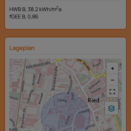
2
HWB
B, 38.2 kWh/m
a
fGEE
B, 0,86
Lageplan
+
−