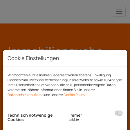
Nav
Immobiliensuche
Cookie Einstellungen
Objektnummer
Wir möchten auf Basis Ihrer (jederzeit widerrufbaren) Einwilligung
Cookies zum Zweck der Verbesserung unserer Website sowie zur Analyse
Ihres Userverhaltens verwenden, die dazu personenbezogene Daten
verarbeiten. Nähere Informationen finden Sie in unserer
Vermarktungsart
Datenschutzerklärung
und unserer
Cookie Policy
.
Alle
Miete
Kauf
Objektart
Technisch notwendige
immer
Cookies
aktiv