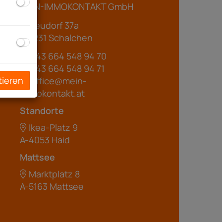
MEIN-IMMOKONTAKT GmbH
Neudorf 37a
A-5231 Schalchen
+43 664 548 94 70
+43 664 548 94 71
tieren
office@mein-
immokontakt.at
Standorte
Ikea-Platz 9
A-4053 Haid
Mattsee
Marktplatz 8
A-5163 Mattsee