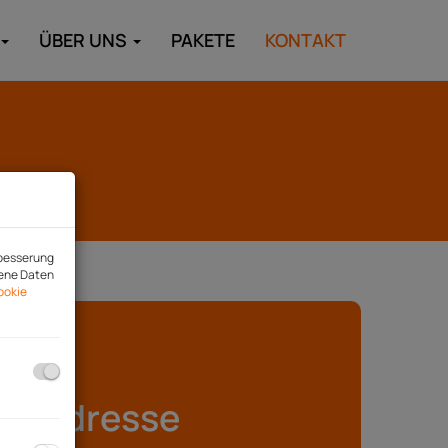
ÜBER UNS
PAKETE
KONTAKT
rbesserung
gene Daten
ookie
Adresse