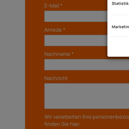
Statistik
E-Mail
Marketi
Anrede
Nachname
Nachricht
Wir verarbeiten Ihre personenbezo
finden Sie
hier
.