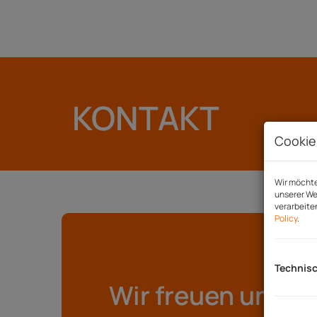
KONTAKT
Cookie
Wir möchte
unserer We
verarbeite
Policy
.
Technis
Wir freuen uns au