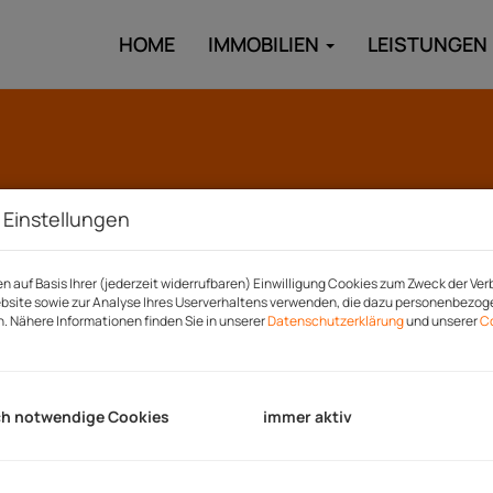
HOME
IMMOBILIEN
LEISTUNGEN
 Einstellungen
n auf Basis Ihrer (jederzeit widerrufbaren) Einwilligung Cookies zum Zweck der Ve
bsite sowie zur Analyse Ihres Userverhaltens verwenden, die dazu personenbezo
n. Nähere Informationen finden Sie in unserer
Datenschutzerklärung
und unserer
C
ch notwendige Cookies
immer aktiv
f Ihre Anfrage