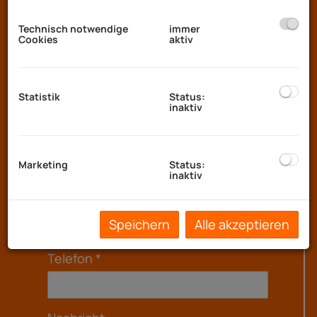
E-Mail
Technisch notwendige
immer
Cookies
aktiv
Anrede
Statistik
Status:
inaktiv
Vorname
Marketing
Status:
inaktiv
Nachname
Speichern
Alle akzeptieren
Telefon