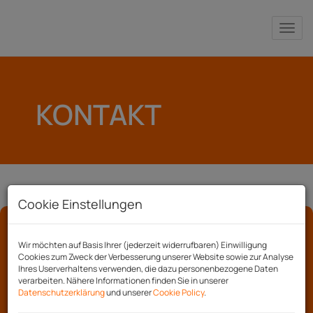
Nav
KONTAKT
Cookie Einstellungen
Wir möchten auf Basis Ihrer (jederzeit widerrufbaren) Einwilligung
Cookies zum Zweck der Verbesserung unserer Website sowie zur Analyse
Ihres Userverhaltens verwenden, die dazu personenbezogene Daten
Wir freuen uns auf Ihre
verarbeiten. Nähere Informationen finden Sie in unserer
Datenschutzerklärung
und unserer
Cookie Policy
.
Anfrage